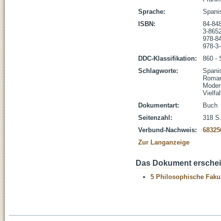
Sprache:
Spani
ISBN:
84-84
3-865
978-8
978-3
DDC-Klassifikation:
860 - 
Schlagworte:
Spani
Roma
Moder
Vielfal
Dokumentart:
Buch
Seitenzahl:
318 S
Verbund-Nachweis:
68325
Zur Langanzeige
Das Dokument erschein
5 Philosophische Fakul