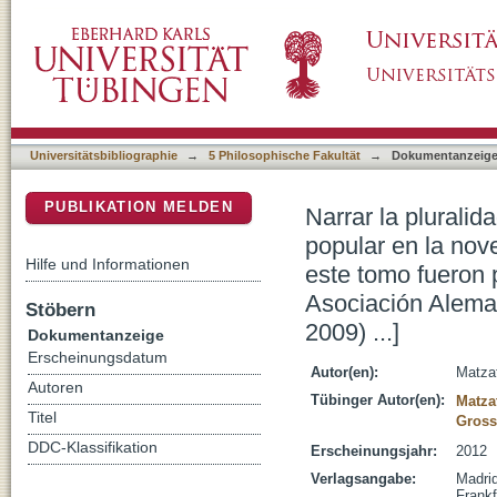
Narrar la pluralidad cultural : crisis de mode
DSpace Repositorium (Manakin basiert)
española : [los trabajos publicados en este 
congreso de la Asociación Alemana de Hispan
Universitätsbibliographie
→
5 Philosophische Fakultät
→
Dokumentanzeig
PUBLIKATION MELDEN
Narrar la pluralid
popular en la nov
Hilfe und Informationen
este tomo fueron 
Asociación Alema
Stöbern
2009) ...]
Dokumentanzeige
Erscheinungsdatum
Autor(en):
Matzat
Autoren
Tübinger Autor(en):
Matza
Titel
Gross
DDC-Klassifikation
Erscheinungsjahr:
2012
Verlagsangabe:
Madri
Frankf