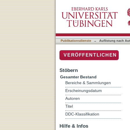
Auflistung nach Autor "Za
Publikationsdienste
→
Auflistung nach Au
VERÖFFENTLICHEN
Stöbern
Gesamter Bestand
Bereiche & Sammlungen
Erscheinungsdatum
Autoren
Titel
DDC-Klassifikation
Hilfe & Infos