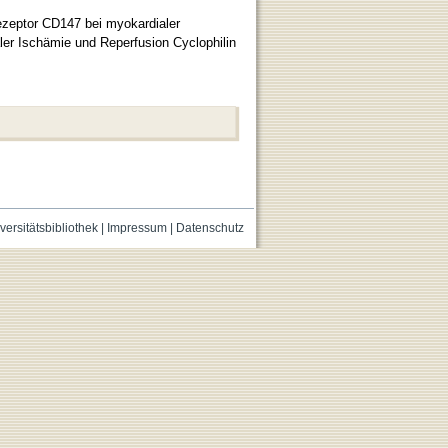
Rezeptor CD147 bei myokardialer
er Ischämie und Reperfusion Cyclophilin
versitätsbibliothek
|
Impressum
|
Datenschutz