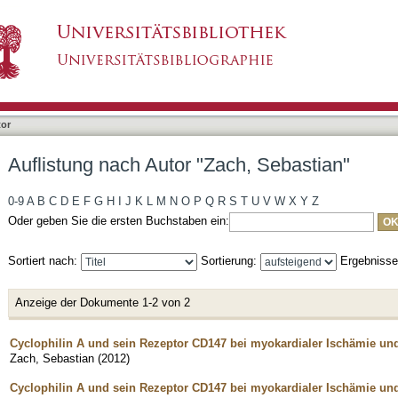
ch, Sebastian"
tor
Auflistung nach Autor "Zach, Sebastian"
0-9
A
B
C
D
E
F
G
H
I
J
K
L
M
N
O
P
Q
R
S
T
U
V
W
X
Y
Z
Oder geben Sie die ersten Buchstaben ein:
Sortiert nach:
Sortierung:
Ergebniss
Anzeige der Dokumente 1-2 von 2
Cyclophilin A und sein Rezeptor CD147 bei myokardialer Ischämie un
Zach, Sebastian
(
2012
)
Cyclophilin A und sein Rezeptor CD147 bei myokardialer Ischämie un