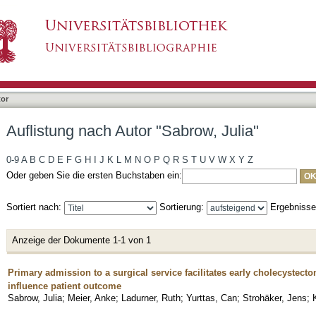
brow, Julia"
tor
Auflistung nach Autor "Sabrow, Julia"
0-9
A
B
C
D
E
F
G
H
I
J
K
L
M
N
O
P
Q
R
S
T
U
V
W
X
Y
Z
Oder geben Sie die ersten Buchstaben ein:
Sortiert nach:
Sortierung:
Ergebniss
Anzeige der Dokumente 1-1 von 1
Primary admission to a surgical service facilitates early cholecystecto
influence patient outcome
Sabrow, Julia
;
Meier, Anke
;
Ladurner, Ruth
;
Yurttas, Can
;
Strohäker, Jens
;