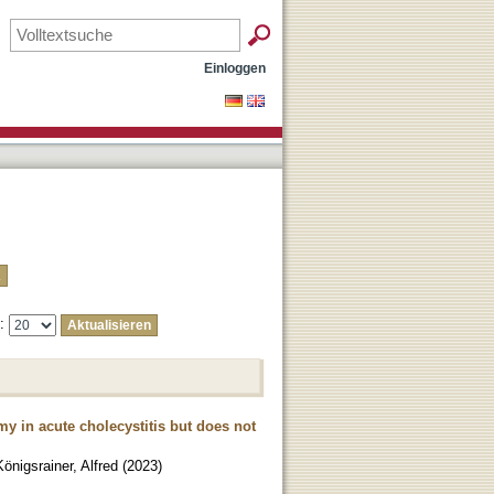
Einloggen
e:
my in acute cholecystitis but does not
Königsrainer, Alfred
(
2023
)