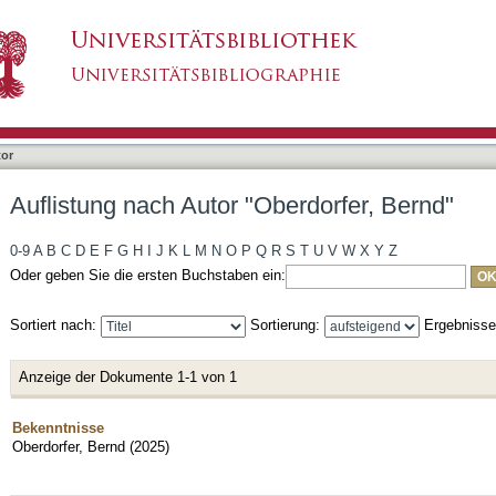
erdorfer, Bernd"
tor
Auflistung nach Autor "Oberdorfer, Bernd"
0-9
A
B
C
D
E
F
G
H
I
J
K
L
M
N
O
P
Q
R
S
T
U
V
W
X
Y
Z
Oder geben Sie die ersten Buchstaben ein:
Sortiert nach:
Sortierung:
Ergebniss
Anzeige der Dokumente 1-1 von 1
Bekenntnisse
Oberdorfer, Bernd
(
2025
)