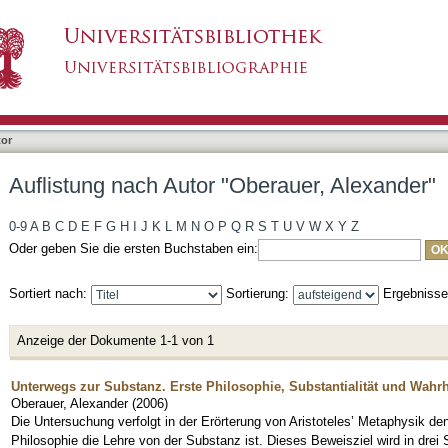
erauer, Alexander"
tor
Auflistung nach Autor "Oberauer, Alexander"
0-9
A
B
C
D
E
F
G
H
I
J
K
L
M
N
O
P
Q
R
S
T
U
V
W
X
Y
Z
Oder geben Sie die ersten Buchstaben ein:
Sortiert nach:
Sortierung:
Ergebniss
Anzeige der Dokumente 1-1 von 1
Unterwegs zur Substanz. Erste Philosophie, Substantialität und Wahrh
Oberauer, Alexander
(
2006
)
Die Untersuchung verfolgt in der Erörterung von Aristoteles’ Metaphysik d
Philosophie die Lehre von der Substanz ist. Dieses Beweisziel wird in drei 