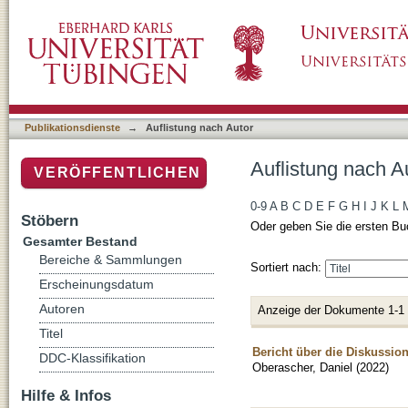
Auflistung nach Autor "Oberascher, Daniel"
Publikationsdienste
→
Auflistung nach Autor
Auflistung nach A
VERÖFFENTLICHEN
0-9
A
B
C
D
E
F
G
H
I
J
K
L
Stöbern
Oder geben Sie die ersten Bu
Gesamter Bestand
Bereiche & Sammlungen
Sortiert nach:
Erscheinungsdatum
Autoren
Anzeige der Dokumente 1-1
Titel
Bericht über die Diskussio
DDC-Klassifikation
Oberascher, Daniel
(
2022
)
Hilfe & Infos