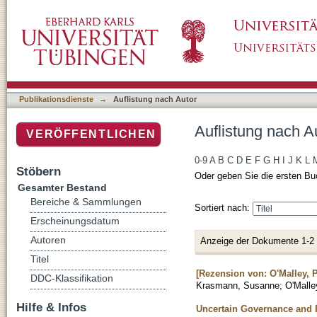
Auflistung nach Autor "O'Malley, Pat"
Publikationsdienste
→
Auflistung nach Autor
Auflistung nach Au
VERÖFFENTLICHEN
0-9
A
B
C
D
E
F
G
H
I
J
K
L
Stöbern
Oder geben Sie die ersten Bu
Gesamter Bestand
Bereiche & Sammlungen
Sortiert nach:
Erscheinungsdatum
Autoren
Anzeige der Dokumente 1-2
Titel
[Rezension von: O'Malley, P
DDC-Klassifikation
Krasmann, Susanne
;
O'Malle
Hilfe & Infos
Uncertain Governance and R