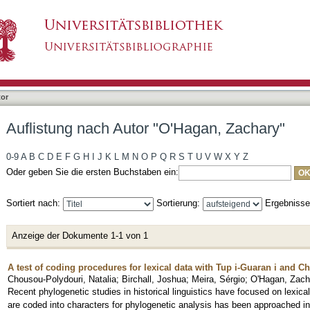
'Hagan, Zachary"
tor
Auflistung nach Autor "O'Hagan, Zachary"
0-9
A
B
C
D
E
F
G
H
I
J
K
L
M
N
O
P
Q
R
S
T
U
V
W
X
Y
Z
Oder geben Sie die ersten Buchstaben ein:
Sortiert nach:
Sortierung:
Ergebniss
Anzeige der Dokumente 1-1 von 1
A test of coding procedures for lexical data with Tup i-Guaran i and 
Chousou-Polydouri, Natalia
;
Birchall, Joshua
;
Meira, Sérgio
;
O'Hagan, Zach
Recent phylogenetic studies in historical linguistics have focused on lexic
are coded into characters for phylogenetic analysis has been approached in 