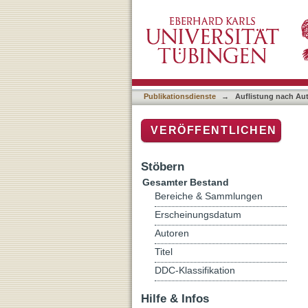
Auflistung nach Autor "O
Publikationsdienste
→
Auflistung nach Au
VERÖFFENTLICHEN
Stöbern
Gesamter Bestand
Bereiche & Sammlungen
Erscheinungsdatum
Autoren
Titel
DDC-Klassifikation
Hilfe & Infos