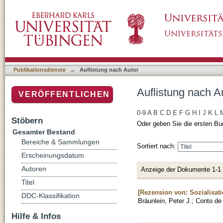
Auflistung nach Autor "O'Grady, Ron"
Publikationsdienste
→
Auflistung nach Autor
Auflistung nach A
VERÖFFENTLICHEN
0-9
A
B
C
D
E
F
G
H
I
J
K
L
Stöbern
Oder geben Sie die ersten Bu
Gesamter Bestand
Bereiche & Sammlungen
Sortiert nach:
Erscheinungsdatum
Autoren
Anzeige der Dokumente 1-1
Titel
[Rezension von: Sozialisati
DDC-Klassifikation
Bräunlein, Peter J.
;
Conto de 
Hilfe & Infos