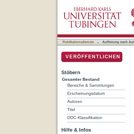
Auflistung nach Autor "O'
Publikationsdienste
→
Auflistung nach Au
VERÖFFENTLICHEN
Stöbern
Gesamter Bestand
Bereiche & Sammlungen
Erscheinungsdatum
Autoren
Titel
DDC-Klassifikation
Hilfe & Infos