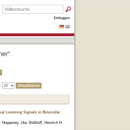
Einloggen
her"
e:
sual Looming Signals in Binocular
;
Noppeney, Uta
;
Bülthoff, Heinrich H.