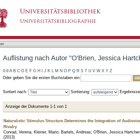
Brien, Jessica Hartcher"
tor
Auflistung nach Autor "O'Brien, Jessica Hartc
0-9
A
B
C
D
E
F
G
H
I
J
K
L
M
N
O
P
Q
R
S
T
U
V
W
X
Y
Z
Oder geben Sie die ersten Buchstaben ein:
Sortiert nach:
Sortierung:
Ergebniss
Anzeige der Dokumente 1-1 von 1
Naturalistic Stimulus Structure Determines the Integration of Audiovi
Rivalry
Conrad, Verena
;
Kleiner, Mario
;
Bartels, Andreas
;
O'Brien, Jessica Hartcher
(
2013
)