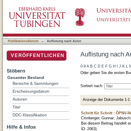
Auflistung nach Autor "Jabusch, Guido"
Publikationsdienste
→
Auflistung nach Autor
Auflistung nach A
VERÖFFENTLICHEN
0-9
A
B
C
D
E
F
G
H
I
J
K
L
Stöbern
Oder geben Sie die ersten Bu
Gesamter Bestand
Bereiche & Sammlungen
Sortiert nach:
Erscheinungsdatum
Autoren
Anzeige der Dokumente 1-1
Titel
Schritt für Schritt : ÖPNV
DDC-Klassifikation
Cronberger, Gunnar
;
Jabusch
Bei diesem Beitrag handelt 
Hilfe & Infos
ID: 2063).