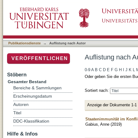
Auflistung nach Autor "Gabius, Anne"
Publikationsdienste
→
Auflistung nach Autor
Auflistung nach A
VERÖFFENTLICHEN
0-9
A
B
C
D
E
F
G
H
I
J
K
L
Stöbern
Oder geben Sie die ersten Bu
Gesamter Bestand
Bereiche & Sammlungen
Sortiert nach:
Erscheinungsdatum
Autoren
Anzeige der Dokumente 1-1
Titel
Staatenimmunität im Konfl
DDC-Klassifikation
Gabius, Anne
(
2019
)
Hilfe & Infos