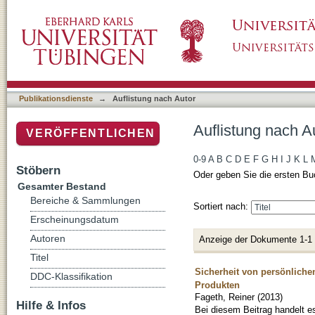
Auflistung nach Autor "Fageth, Reiner"
Publikationsdienste
→
Auflistung nach Autor
Auflistung nach A
VERÖFFENTLICHEN
0-9
A
B
C
D
E
F
G
H
I
J
K
L
Stöbern
Oder geben Sie die ersten Bu
Gesamter Bestand
Bereiche & Sammlungen
Sortiert nach:
Erscheinungsdatum
Autoren
Anzeige der Dokumente 1-1
Titel
Sicherheit von persönlichen
DDC-Klassifikation
Produkten
Fageth, Reiner
(
2013
)
Hilfe & Infos
Bei diesem Beitrag handelt 