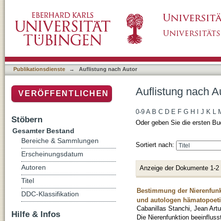
Auflistung nach Autor "Cabanillas Stanchi, J
Publikationsdienste
→
Auflistung nach Autor
Auflistung nach A
VERÖFFENTLICHEN
0-9
A
B
C
D
E
F
G
H
I
J
K
L
Stöbern
Oder geben Sie die ersten Bu
Gesamter Bestand
Bereiche & Sammlungen
Sortiert nach:
Erscheinungsdatum
Autoren
Anzeige der Dokumente 1-2
Titel
Bestimmung der Nierenfunk
DDC-Klassifikation
und autologen hämatopoeti
Cabanillas Stanchi, Jean Artu
Hilfe & Infos
Die Nierenfunktion beeinflus