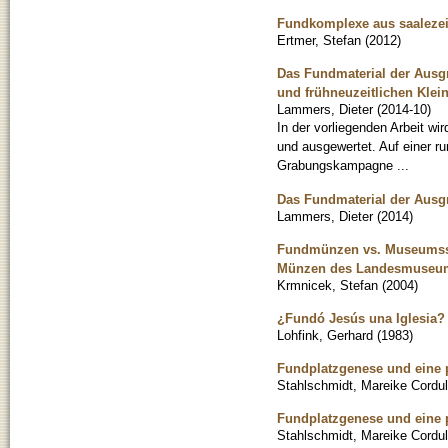
Fundkomplexe aus saalezeit
Ertmer, Stefan
(
2012
)
Das Fundmaterial der Ausgra
und frühneuzeitlichen Klein
Lammers, Dieter
(
2014-10
)
In der vorliegenden Arbeit wi
und ausgewertet. Auf einer r
Grabungskampagne ...
Das Fundmaterial der Ausgr
Lammers, Dieter
(
2014
)
Fundmünzen vs. Museumssa
Münzen des Landesmuseum
Krmnicek, Stefan
(
2004
)
¿Fundó Jesús una Iglesia?
Lohfink, Gerhard
(
1983
)
Fundplatzgenese und eine 
Stahlschmidt, Mareike Cordu
Fundplatzgenese und eine 
Stahlschmidt, Mareike Cordu