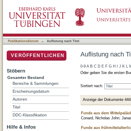
Auflistung nach Titel
Publikationsdienste
→
Auflistung nach Titel
Auflistung nach Ti
VERÖFFENTLICHEN
0-9
A
B
C
D
E
F
G
H
I
J
K
L
Stöbern
Oder geben Sie die ersten Bu
Gesamter Bestand
Bereiche & Sammlungen
Sortiert nach:
Erscheinungsdatum
Autoren
Anzeige der Dokumente 444
Titel
Funde aus dem Mittelpaläo
DDC-Klassifikation
Conard, Nicholas John
;
Janas
Hilfe & Infos
Funde aus frühmittelalterl