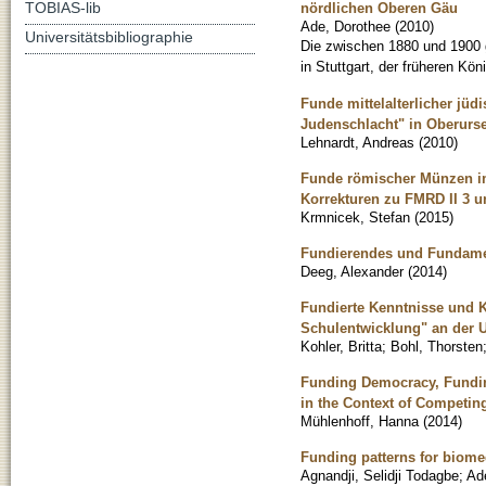
TOBIAS-lib
nördlichen Oberen Gäu
Ade, Dorothee
(
2010
)
Universitätsbibliographie
Die zwischen 1880 und 1900
in Stuttgart, der früheren Kö
Funde mittelalterlicher jü
Judenschlacht" in Oberur
Lehnardt, Andreas
(
2010
)
Funde römischer Münzen im
Korrekturen zu FMRD II 3 u
Krmnicek, Stefan
(
2015
)
Fundierendes und Fundamen
Deeg, Alexander
(
2014
)
Fundierte Kenntnisse und 
Schulentwicklung" an der U
Kohler, Britta
;
Bohl, Thorsten
Funding Democracy, Fundin
in the Context of Competing
Mühlenhoff, Hanna
(
2014
)
Funding patterns for biome
Agnandji, Selidji Todagbe
;
Ad